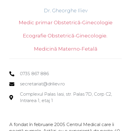
Dr. Gheorghe Iliev
Medic primar Obstetrică-Ginecologie
Ecografie Obstetrică-Ginecologie.
Medicină Materno-Fetală
0735 867 886
secretariat@driliev.ro
Complexul Palas Iasi, str. Palas 7D, Corp C2,
Intrarea 1, etaj 1
A fondat în februarie 2005 Centrul Medical care îi
poartă numele. Astăzi, cu o experiență de peste 40