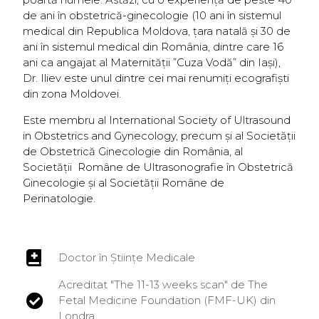
de ani în obstetrică-ginecologie (10 ani în sistemul
medical din Republica Moldova, țara natală și 30 de
ani în sistemul medical din România, dintre care 16
ani ca angajat al Maternității ”Cuza Vodă” din Iași),
Dr. Iliev este unul dintre cei mai renumiți ecografiști
din zona Moldovei.
Este membru al International Society of Ultrasound
in Obstetrics and Gynecology, precum și al Societății
de Obstetrică Ginecologie din România, al
Societăţii Române de Ultrasonografie în Obstetrică
Ginecologie și al Societăţii Române de
Perinatologie.
Doctor în Științe Medicale
Acreditat "The 11-13 weeks scan" de The
Fetal Medicine Foundation (FMF-UK) din
Londra