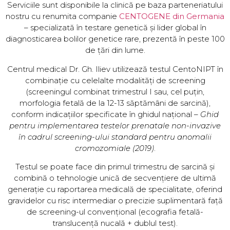
Serviciile sunt disponibile la clinică pe baza parteneriatului
nostru cu renumita companie
CENTOGENE din Germania
– specializată în testare genetică și lider global în
diagnosticarea bolilor genetice rare, prezentă în peste 100
de țări din lume.
Centrul medical Dr. Gh. Iliev utilizează testul CentoNIPT în
combinație cu celelalte modalități de screening
(screeningul combinat trimestrul I sau, cel puțin,
morfologia fetală de la 12-13 săptămâni de sarcină),
conform indicațiilor specificate în ghidul național –
Ghid
pentru implementarea testelor prenatale non-invazive
în cadrul screening-ului standard pentru anomalii
cromozomiale (2019)
.
Testul se poate face din primul trimestru de sarcină și
combină o tehnologie unică de secvențiere de ultimă
generație cu raportarea medicală de specialitate, oferind
gravidelor cu risc intermediar o precizie suplimentară față
de screening-ul convențional (ecografia fetală-
translucență nucală + dublul test).