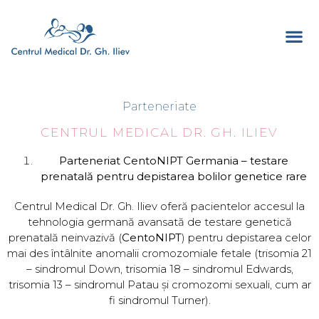
Parteneriate
CENTRUL MEDICAL DR. GH. ILIEV
Parteneriat CentoNIPT Germania – testare
prenatală pentru depistarea bolilor genetice rare
Centrul Medical Dr. Gh. Iliev oferă pacientelor accesul la
tehnologia germană avansată de testare genetică
prenatală neinvazivă (
CentoNIPT
) pentru depistarea celor
mai des întâlnite anomalii cromozomiale fetale (trisomia 21
– sindromul Down, trisomia 18 – sindromul Edwards,
trisomia 13 – sindromul Patau și cromozomi sexuali, cum ar
fi sindromul Turner).