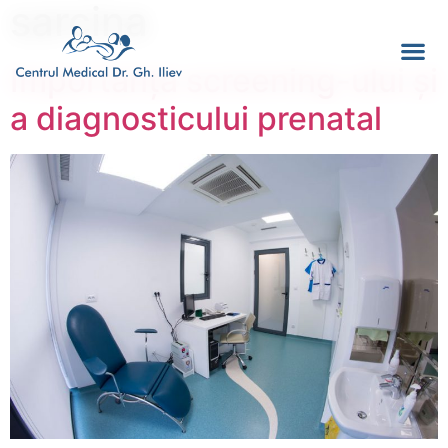
sarcina
Importanța screening-ului și
a diagnosticului prenatal