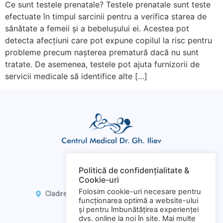
Ce sunt testele prenatale? Testele prenatale sunt teste
efectuate în timpul sarcinii pentru a verifica starea de
sănătate a femeii și a bebelușului ei. Acestea pot
detecta afecțiuni care pot expune copilul la risc pentru
probleme precum nașterea prematură dacă nu sunt
tratate. De asemenea, testele pot ajuta furnizorii de
servicii medicale să identifice alte […]
Politică de confidențialitate &
Cookie-uri
0735 867 886
Folosim cookie-uri necesare pentru
Cladirea NOC, Șoseaua Națională 25-27, etaj 4
funcționarea optimă a website-ului
secretariat@driliev.ro
și pentru îmbunătățirea experienței
dvs. online la noi în site. Mai multe