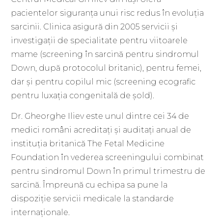
pacientelor siguranța unui risc redus în evoluția
sarcinii. Clinica asigură din 2005 servicii și
investigații de specialitate pentru viitoarele
mame (screening în sarcină pentru sindromul
Down, după protocolul britanic), pentru femei,
dar și pentru copilul mic (screening ecografic
pentru luxația congenitală de șold).
Dr. Gheorghe Iliev este unul dintre cei 34 de
medici români acreditați și auditați anual de
instituția britanică The Fetal Medicine
Foundation în vederea screeningului combinat
pentru sindromul Down în primul trimestru de
sarcină. Împreună cu echipa sa pune la
dispoziție servicii medicale la standarde
internaționale.