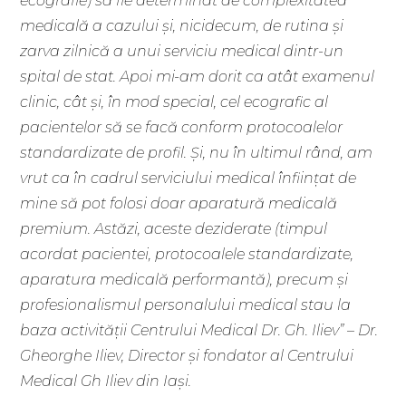
ecografie) să fie determinat de complexitatea
medicală a cazului și, nicidecum, de rutina și
zarva zilnică a unui serviciu medical dintr-un
spital de stat. Apoi mi-am dorit ca atât examenul
clinic, cât și, în mod special, cel ecografic al
pacientelor să se facă conform protocoalelor
standardizate de profil. Și, nu în ultimul rând, am
vrut ca în cadrul serviciului medical înființat de
mine să pot folosi doar aparatură medicală
premium. Astăzi, aceste deziderate (timpul
acordat pacientei, protocoalele standardizate,
aparatura medicală performantă), precum și
profesionalismul personalului medical stau la
baza activității Centrului Medical Dr. Gh. Iliev” – Dr.
Gheorghe Iliev, Director și fondator al Centrului
Medical Gh Iliev din Iași.