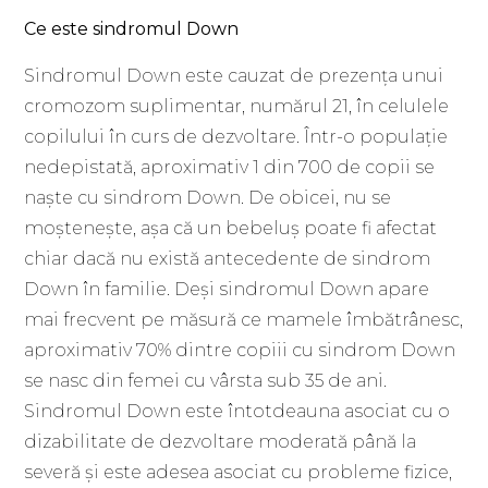
Ce este sindromul Down
Sindromul Down este cauzat de prezența unui
cromozom suplimentar, numărul 21, în celulele
copilului în curs de dezvoltare. Într-o populație
nedepistată, aproximativ 1 din 700 de copii se
naște cu sindrom Down. De obicei, nu se
moștenește, așa că un bebeluș poate fi afectat
chiar dacă nu există antecedente de sindrom
Down în familie. Deși sindromul Down apare
mai frecvent pe măsură ce mamele îmbătrânesc,
aproximativ 70% dintre copiii cu sindrom Down
se nasc din femei cu vârsta sub 35 de ani.
Sindromul Down este întotdeauna asociat cu o
dizabilitate de dezvoltare moderată până la
severă și este adesea asociat cu probleme fizice,