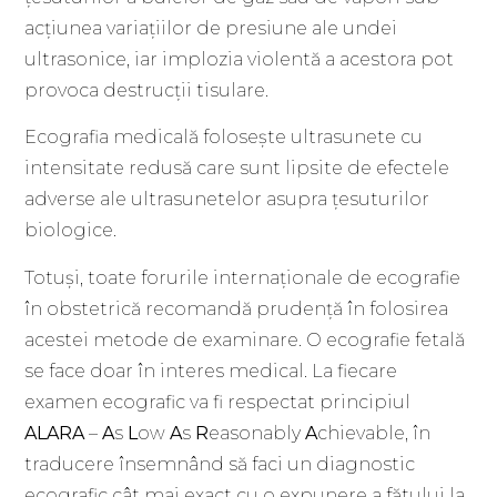
acțiunea variațiilor de presiune ale undei
ultrasonice, iar implozia violentă a acestora pot
provoca destrucții tisulare.
Ecografia medicală folosește ultrasunete cu
intensitate redusă care sunt lipsite de efectele
adverse ale ultrasunetelor asupra țesuturilor
biologice.
Totuși, toate forurile internaționale de ecografie
în obstetrică recomandă prudență în folosirea
acestei metode de examinare. O ecografie fetală
se face doar în interes medical. La fiecare
examen ecografic va fi respectat principiul
ALARA
–
A
s
L
ow
A
s
R
easonably
A
chievable, în
traducere însemnând să faci un diagnostic
ecografic cât mai exact cu o expunere a fătului la