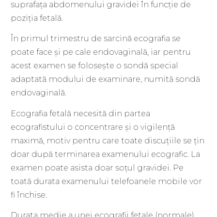
suprafața abdomenului gravidei în funcție de
poziția fetală.
În primul trimestru de sarcină ecografia se
poate face și pe cale endovaginală, iar pentru
acest examen se folosește o sondă special
adaptată modului de examinare, numită sondă
endovaginală.
Ecografia fetală necesită din partea
ecografistului o concentrare și o vigilență
maximă, motiv pentru care toate discuțiile se țin
doar după terminarea examenului ecografic. La
examen poate asista doar soțul gravidei. Pe
toată durata examenului telefoanele mobile vor
fi închise.
Durata medie a unei ecografii fetale (normale)