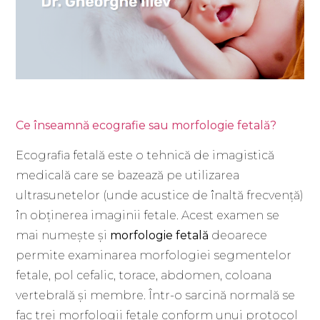
Ce înseamnă ecografie sau morfologie fetală?
Ecografia fetală este o tehnică de imagistică
medicală care se bazează pe utilizarea
ultrasunetelor (unde acustice de înaltă frecvență)
în obținerea imaginii fetale. Acest examen se
mai numește și
morfologie fetală
deoarece
permite examinarea morfologiei segmentelor
fetale, pol cefalic, torace, abdomen, coloana
vertebrală și membre. Într-o sarcină normală se
fac trei morfologii fetale conform unui protocol