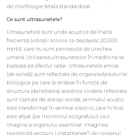
de morfologie fetala standardizat.
Ce sunt ultrasunetele?
Ultrasunetele sunt unde acustice de înaltă
frecvență (vibrații sonore ce depășesc 20.000
Hertz), care nu sunt percepute de urechea
umană. Utilizarea ultrasunetelor în medicină se
bazează pe efectul radar. Ultrasunetele emise
(de sondă) sunt reflectate de organele/țesuturile
biologice pe care le străbat în funcție de
structura (densitatea) acestora. Undele reflectate
sunt captate de aceiași sondă, semnalul acustic
este transformat în semnal electric, care în final
este afișat (pe monitorul ecografului) ca o
imagine a organului examinat. Imaginea
reprezintă secțiuni („instantanee”) din organul