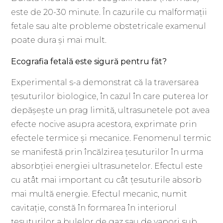
este de 20-30 minute. În cazurile cu malformații
fetale sau alte probleme obstetricale examenul
poate dura și mai mult.
Ecografia fetală este sigură pentru făt?
Experimental s-a demonstrat că la traversarea
țesuturilor biologice, în cazul în care puterea lor
depășește un prag limită, ultrasunetele pot avea
efecte nocive asupra acestora, exprimate prin
efectele termice și mecanice. Fenomenul termic
se manifestă prin încălzirea țesuturilor în urma
absorbției energiei ultrasunetelor. Efectul este
cu atât mai important cu cât țesuturile absorb
mai multă energie. Efectul mecanic, numit
cavitație, constă în formarea în interiorul
țesuturilor a bulelor de gaz sau de vapori sub