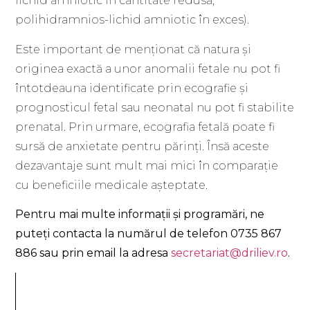
lichid amniotic în cantitate redusă;
polihidramnios-lichid amniotic în exces).
Este important de menționat că natura și
originea exactă a unor anomalii fetale nu pot fi
întotdeauna identificate prin ecografie și
prognosticul fetal sau neonatal nu pot fi stabilite
prenatal. Prin urmare, ecografia fetală poate fi
sursă de anxietate pentru părinți. Însă aceste
dezavantaje sunt mult mai mici în comparație
cu beneficiile medicale așteptate.
Pentru mai multe informații și programări,
ne
puteți contacta la numărul de telefon 0735 867
886 sau prin email la adresa
secretariat@driliev.ro
.