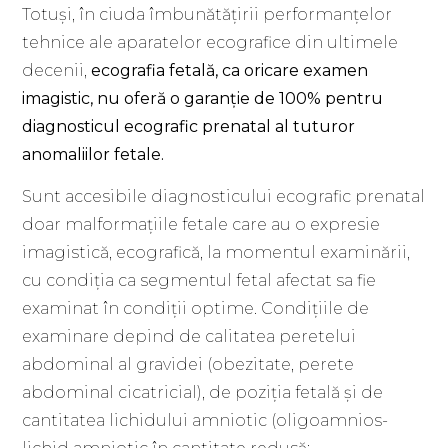
Totuși, în ciuda îmbunătățirii performanțelor
tehnice ale aparatelor ecografice din ultimele
decenii,
ecografia fetală, ca oricare examen
imagistic, nu oferă o garanție de 100% pentru
diagnosticul ecografic prenatal al tuturor
anomaliilor fetale.
Sunt accesibile diagnosticului ecografic prenatal
doar malformațiile fetale care au o expresie
imagistică, ecografică, la momentul examinării,
cu condiția ca segmentul fetal afectat sa fie
examinat în condiții optime. Condițiile de
examinare depind de calitatea peretelui
abdominal al gravidei (obezitate, perete
abdominal cicatricial), de poziția fetală și de
cantitatea lichidului amniotic (oligoamnios-