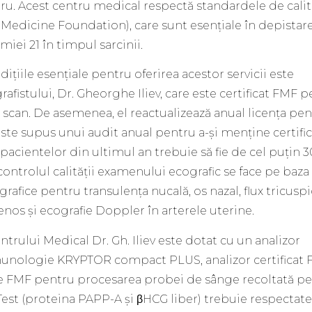
ru. Acest centru medical respectă standardele de calit
 Medicine Foundation), care sunt esențiale în depistar
miei 21 în timpul sarcinii.
ițiile esențiale pentru oferirea acestor servicii este
grafistului, Dr. Gheorghe Iliev, care este certificat FMF 
 scan. De asemenea, el reactualizează anual licența pe
este supus unui audit anual pentru a-și menține certific
pacientelor din ultimul an trebuie să fie de cel puțin 
 controlul calității examenului ecografic se face pe baza
rafice pentru transulența nucală, os nazal, flux tricuspi
venos și ecografie Doppler în arterele uterine.
trului Medical Dr. Gh. Iliev este dotat cu un analizor
unologie KRYPTOR compact PLUS, analizor certificat 
 FMF pentru procesarea probei de sânge recoltată pe
Test (proteina PAPP-A și βHCG liber) trebuie respectate