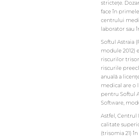
strictețe. Doza
face în primele
centrului medic
laborator sau în
Softul Astraia 
module 2012) es
riscurilor triso
riscurile preec
anuală a licențe
medical are o l
pentru Softul A
Software, modu
Astfel, Centrul 
calitate super
(trisomia 21) î