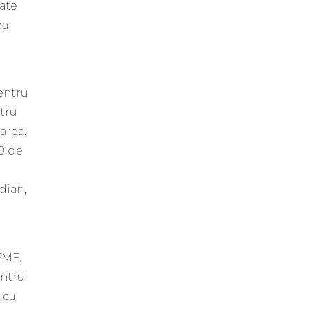
ate
ea
pentru
ntru
area.
30 de
dian,
FMF.
ntru
 cu