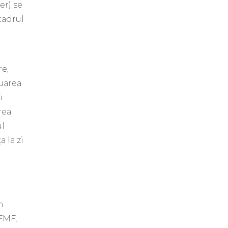
er) se
cadrul
re,
luarea
i
rea
ul
 la zi
n
 FMF.