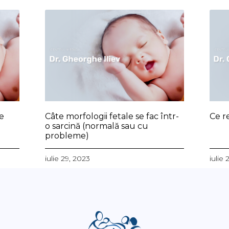
re
Câte morfologii fetale se fac într-
Ce r
o sarcină (normal
ă sau cu
probleme)
iulie 29, 2023
iulie 