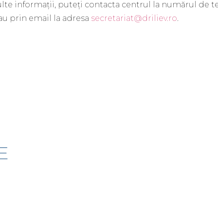
te informații, puteți contacta centrul la numărul de t
au prin email la adresa
secretariat@driliev.ro
.
E