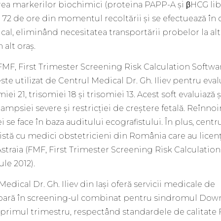
rea markerilor biochimici (proteina PAPP-A și βHCG lib
 72 de ore din momentul recoltării și se efectuează în 
al, eliminând necesitatea transportării probelor la alt
 alt oraș.
(FMF, First Trimester Screening Risk Calculation Softwa
te utilizat de Centrul Medical Dr. Gh. Iliev pentru eva
miei 21, trisomiei 18 și trisomiei 13. Acest soft evaluiază ș
lampsiei severe și restricției de creștere fetală. Reînnoi
i se face în baza auditului ecografistului. În plus, centr
istă cu medici obstetricieni din România care au licența
straia (FMF, First Trimester Screening Risk Calculation
le 2012).
Medical Dr. Gh. Iliev din Iași oferă servicii medicale de
ioară în screening-ul combinat pentru sindromul Dow
n primul trimestru, respectând standardele de calitate