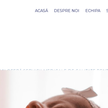
ACASĂ
DESPRE NOI
ECHIPA
 IAȘI OFERĂ SERVICII MEDICALE DE CALITATE P
DROMUL DOWN (TRISOMIA 21) ÎN PRIMUL TRIME