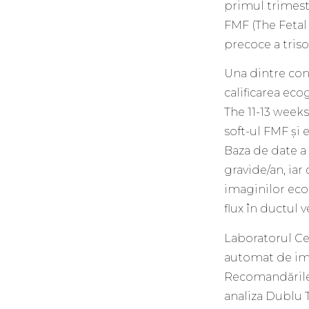
primul trimest
FMF (The Fetal
precoce a triso
Una dintre cond
calificarea eco
The 11-13 weeks
soft-ul FMF și 
Baza de date a 
gravide/an, iar
imaginilor ecog
flux în ductul 
Laboratorul Cen
automat de im
Recomandările
analiza Dublu 